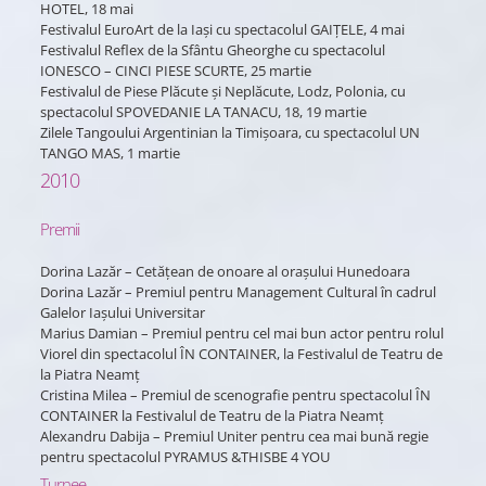
HOTEL, 18 mai
Festivalul EuroArt de la Iași cu spectacolul GAIȚELE, 4 mai
Festivalul Reflex de la Sfântu Gheorghe cu spectacolul
IONESCO – CINCI PIESE SCURTE, 25 martie
Festivalul de Piese Plăcute și Neplăcute, Lodz, Polonia, cu
spectacolul SPOVEDANIE LA TANACU, 18, 19 martie
Zilele Tangoului Argentinian la Timişoara, cu spectacolul UN
TANGO MAS, 1 martie
2010
Premii
Dorina Lazăr – Cetăţean de onoare al oraşului Hunedoara
Dorina Lazăr – Premiul pentru Management Cultural în cadrul
Galelor Iașului Universitar
Marius Damian – Premiul pentru cel mai bun actor pentru rolul
Viorel din spectacolul ÎN CONTAINER, la Festivalul de Teatru de
la Piatra Neamț
Cristina Milea – Premiul de scenografie pentru spectacolul ÎN
CONTAINER la Festivalul de Teatru de la Piatra Neamț
Alexandru Dabija – Premiul Uniter pentru cea mai bună regie
pentru spectacolul PYRAMUS &THISBE 4 YOU
Turnee