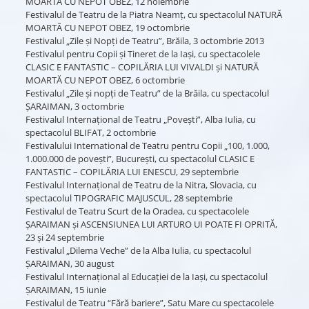
MOARTĂ CU NEPOT OBEZ, 12 noiembrie
Festivalul de Teatru de la Piatra Neamţ, cu spectacolul NATURĂ
MOARTĂ CU NEPOT OBEZ, 19 octombrie
Festivalul „Zile și Nopți de Teatru”, Brăila, 3 octombrie 2013
Festivalul pentru Copii şi Tineret de la Iaşi, cu spectacolele
CLASIC E FANTASTIC – COPILĂRIA LUI VIVALDI şi NATURĂ
MOARTĂ CU NEPOT OBEZ, 6 octombrie
Festivalul „Zile şi nopţi de Teatru” de la Brăila, cu spectacolul
ŞARAIMAN, 3 octombrie
Festivalul Internaţional de Teatru „Poveşti”, Alba Iulia, cu
spectacolul BLIFAT, 2 octombrie
Festivalului International de Teatru pentru Copii „100, 1.000,
1.000.000 de poveşti”, Bucureşti, cu spectacolul CLASIC E
FANTASTIC – COPILĂRIA LUI ENESCU, 29 septembrie
Festivalul Internaţional de Teatru de la Nitra, Slovacia, cu
spectacolul TIPOGRAFIC MAJUSCUL, 28 septembrie
Festivalul de Teatru Scurt de la Oradea, cu spectacolele
ŞARAIMAN şi ASCENSIUNEA LUI ARTURO UI POATE FI OPRITĂ,
23 şi 24 septembrie
Festivalul „Dilema Veche” de la Alba Iulia, cu spectacolul
ŞARAIMAN, 30 august
Festivalul Internaţional al Educaţiei de la Iaşi, cu spectacolul
ŞARAIMAN, 15 iunie
Festivalul de Teatru “Fără bariere”, Satu Mare cu spectacolele