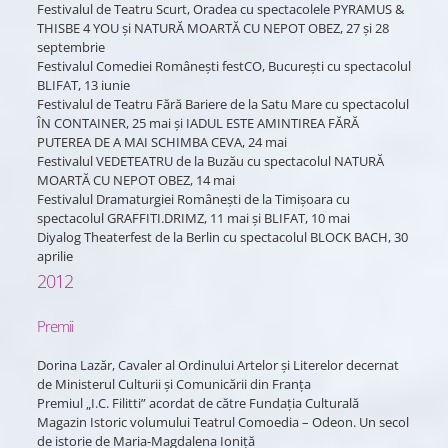
Festivalul de Teatru Scurt, Oradea cu spectacolele PYRAMUS &
THISBE 4 YOU şi NATURĂ MOARTĂ CU NEPOT OBEZ, 27 şi 28
septembrie
Festivalul Comediei Românești festCO, București cu spectacolul
BLIFAT, 13 iunie
Festivalul de Teatru Fără Bariere de la Satu Mare cu spectacolul
ÎN CONTAINER, 25 mai și IADUL ESTE AMINTIREA FĂRĂ
PUTEREA DE A MAI SCHIMBA CEVA, 24 mai
Festivalul VEDETEATRU de la Buzău cu spectacolul NATURĂ
MOARTĂ CU NEPOT OBEZ, 14 mai
Festivalul Dramaturgiei Românești de la Timișoara cu
spectacolul GRAFFITI.DRIMZ, 11 mai și BLIFAT, 10 mai
Diyalog Theaterfest de la Berlin cu spectacolul BLOCK BACH, 30
aprilie
2012
Premii
Dorina Lazăr, Cavaler al Ordinului Artelor şi Literelor decernat
de Ministerul Culturii şi Comunicării din Franţa
Premiul „I.C. Filitti” acordat de către Fundaţia Culturală
Magazin Istoric volumului Teatrul Comoedia – Odeon. Un secol
de istorie de Maria-Magdalena Ioniţă