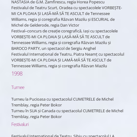
NASTASIA de G.M. Zamfirescu, regia Horea Popescu
Festivalul de Teatru Scurt, Oradea cu spectacolele VORBEȘTE-
MI CA PLOAIA ȘI LASĂ-MĂ SĂ TE ASCULT de Tennessee
Williams, regia și coregrafia Răzvan Mazilu și ESCURIAL de
Michel de Gelderode, regia Dan Victor
Festival–concurs de creație coregrafică, Iași cu spectacolele
VORBEȘTE-MI CA PLOAIA ȘI LASĂ-MĂ SĂ TE ASCULT de
Tennessee Williams, regia și coregrafia Răzvan Mazilu și
BAROCO PARTY, un spectacol de Sergiu Anghel
Festivalul Internațional de Teatru, Piatra Neamț cu spectacolul
VORBEȘTE-MI CA PLOAIA ȘI LAMĂ-MĂ SĂ TE ASCULT de
Tennessee Williams, regia și coregrafia Răzvan Mazilu
1998
Turnee
Turneu la Pucioasa cu spectacolul CUMETRELE de Michel
Tremblay, regia Peter Bokor
Turneu în SUA și Canada cu spectacolul CUMETRELE de Michel
Tremblay, regia Peter Bokor
Festivaluri
Festivalul Internațional de Teatru, Sibiu cu spectacolul LA