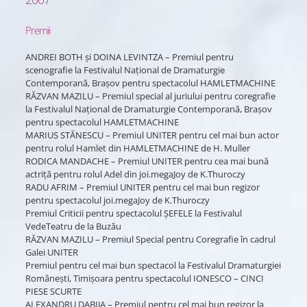
Premii
ANDREI BOTH și DOINA LEVINTZA – Premiul pentru
scenografie la Festivalul Național de Dramaturgie
Contemporană, Brașov pentru spectacolul HAMLETMACHINE
RĂZVAN MAZILU – Premiul special al juriului pentru coregrafie
la Festivalul Național de Dramaturgie Contemporană, Brașov
pentru spectacolul HAMLETMACHINE
MARIUS STĂNESCU – Premiul UNITER pentru cel mai bun actor
pentru rolul Hamlet din HAMLETMACHINE de H. Muller
RODICA MANDACHE – Premiul UNITER pentru cea mai bună
actriță pentru rolul Adel din joi.megaJoy de K.Thuroczy
RADU AFRIM – Premiul UNITER pentru cel mai bun regizor
pentru spectacolul joi.megaJoy de K.Thuroczy
Premiul Criticii pentru spectacolul ȘEFELE la Festivalul
VedeTeatru de la Buzău
RĂZVAN MAZILU – Premiul Special pentru Coregrafie în cadrul
Galei UNITER
Premiul pentru cel mai bun spectacol la Festivalul Dramaturgiei
Românești, Timișoara pentru spectacolul IONESCO – CINCI
PIESE SCURTE
ALEXANDRU DABIJA – Premiul pentru cel mai bun regizor la