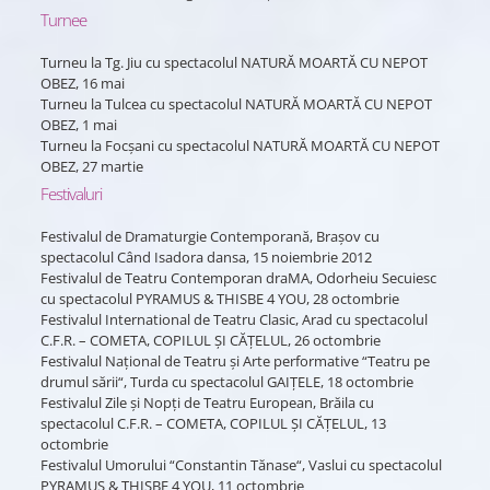
Turnee
Turneu la Tg. Jiu cu spectacolul NATURĂ MOARTĂ CU NEPOT
OBEZ, 16 mai
Turneu la Tulcea cu spectacolul NATURĂ MOARTĂ CU NEPOT
OBEZ, 1 mai
Turneu la Focşani cu spectacolul NATURĂ MOARTĂ CU NEPOT
OBEZ, 27 martie
Festivaluri
Festivalul de Dramaturgie Contemporană, Braşov cu
spectacolul Când Isadora dansa, 15 noiembrie 2012
Festivalul de Teatru Contemporan draMA, Odorheiu Secuiesc
cu spectacolul PYRAMUS & THISBE 4 YOU, 28 octombrie
Festivalul International de Teatru Clasic, Arad cu spectacolul
C.F.R. – COMETA, COPILUL ŞI CĂŢELUL, 26 octombrie
Festivalul Naţional de Teatru şi Arte performative “Teatru pe
drumul sării“, Turda cu spectacolul GAIŢELE, 18 octombrie
Festivalul Zile şi Nopţi de Teatru European, Brăila cu
spectacolul C.F.R. – COMETA, COPILUL ŞI CĂŢELUL, 13
octombrie
Festivalul Umorului “Constantin Tănase“, Vaslui cu spectacolul
PYRAMUS & THISBE 4 YOU, 11 octombrie