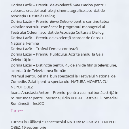
Dorina Lazăr – Premiul de excelenţă
Gina Patrichi
pentru
valoarea creaţiei teatrale şi cinematografice, acordat de
Asociaţia Culturală Diallog
Dorina Lazăr – Premiul
Elena Deleanu
pentru continuitatea
valorilor teatrului românesc în programul managerial al
Teatrului Odeon, acordat de Asociaţia Culturală Diallog
Dorina Lazăr – Premiu de excelenţă acordat de Consiliul
Naţional Femina
Dorina Lazăr – Trofeul Femeia contează
Dorina Lazăr – Premiul Publicului, Actriţa anului la Gala
Celebrităţilor
Dorina Lazăr – Distincţie pentru 45 de ani de film şi televiziune,
acordată de Televiziunea Român
Premiul pentru cel mai bun spectacol la Festivalul Naţional de
Comedie, Galați pentru spectacolul NATURĂ MOARTĂ CU
NEPOT OBEZ
Ioana Anastasia Anton – Premiul pentru cea mai bună actriţă în
rol secundar pentru personajul din BLIFAT, Festivalul Comediei
Româneşti – festCO
Turnee
Turneu la Călăraşi cu spectacolul NATURĂ MOARTĂ CU NEPOT
OBEZ, 19 septembrie