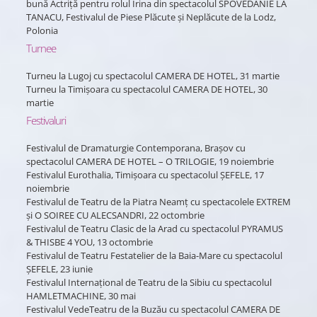
bună Actriță pentru rolul Irina din spectacolul SPOVEDANIE LA
TANACU, Festivalul de Piese Plăcute și Neplăcute de la Lodz,
Polonia
Turnee
Turneu la Lugoj cu spectacolul CAMERA DE HOTEL, 31 martie
Turneu la Timișoara cu spectacolul CAMERA DE HOTEL, 30
martie
Festivaluri
Festivalul de Dramaturgie Contemporana, Brașov cu
spectacolul CAMERA DE HOTEL – O TRILOGIE, 19 noiembrie
Festivalul Eurothalia, Timișoara cu spectacolul ȘEFELE, 17
noiembrie
Festivalul de Teatru de la Piatra Neamț cu spectacolele EXTREM
și O SOIREE CU ALECSANDRI, 22 octombrie
Festivalul de Teatru Clasic de la Arad cu spectacolul PYRAMUS
& THISBE 4 YOU, 13 octombrie
Festivalul de Teatru Festatelier de la Baia-Mare cu spectacolul
ȘEFELE, 23 iunie
Festivalul Internațional de Teatru de la Sibiu cu spectacolul
HAMLETMACHINE, 30 mai
Festivalul VedeTeatru de la Buzău cu spectacolul CAMERA DE