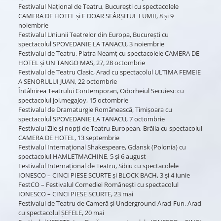
Festivalul Național de Teatru, București cu spectacolele
CAMERA DE HOTEL și E DOAR SFÂRȘITUL LUMII, 8 și 9
noiembrie
Festivalul Uniunii Teatrelor din Europa, București cu
spectacolul SPOVEDANIE LA TANACU, 3 noiembrie
Festivalul de Teatru, Piatra Neamț cu spectacolele CAMERA DE
HOTEL și UN TANGO MAS, 27, 28 octombrie
Festivalul de Teatru Clasic, Arad cu spectacolul ULTIMA FEMEIE
A SENORULUI JUAN, 22 octombrie
Întâlnirea Teatrului Contemporan, Odorheiul Secuiesc cu
spectacolul joi.megaJoy, 15 octombrie
Festivalul de Dramaturgie Românească, Timișoara cu
spectacolul SPOVEDANIE LA TANACU, 7 octombrie
Festivalul Zile și nopți de Teatru European, Brăila cu spectacolul
CAMERA DE HOTEL, 13 septembrie
Festivalul Internațional Shakespeare, Gdansk (Polonia) cu
spectacolul HAMLETMACHINE, 5 și 6 august
Festivalul Internațional de Teatru, Sibiu cu spectacolele
IONESCO – CINCI PIESE SCURTE și BLOCK BACH, 3 și 4 iunie
FestCO – Festivalul Comediei Românești cu spectacolul
IONESCO – CINCI PIESE SCURTE, 23 mai
Festivalul de Teatru de Cameră și Underground Arad-Fun, Arad
cu spectacolul ȘEFELE, 20 mai