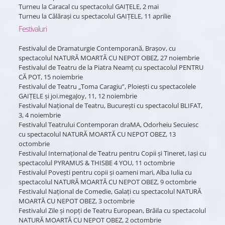
Turneu la Caracal cu spectacolul GAIŢELE, 2 mai
Turneu la Călărași cu spectacolul GAIŢELE, 11 aprilie
Festivaluri
Festivalul de Dramaturgie Contemporană, Braşov, cu
spectacolul NATURĂ MOARTĂ CU NEPOT OBEZ, 27 noiembrie
Festivalul de Teatru de la Piatra Neamţ cu spectacolul PENTRU
CĂ POT, 15 noiembrie
Festivalul de Teatru „Toma Caragiu”, Ploieşti cu spectacolele
GAIŢELE şi joi.megaJoy, 11, 12 noiembrie
Festivalul Naţional de Teatru, Bucureşti cu spectacolul BLIFAT,
3, 4 noiembrie
Festivalul Teatrului Contemporan draMA, Odorheiu Secuiesc
cu spectacolul NATURĂ MOARTĂ CU NEPOT OBEZ, 13
octombrie
Festivalul Internaţional de Teatru pentru Copii şi Tineret, Iaşi cu
spectacolul PYRAMUS & THISBE 4 YOU, 11 octombrie
Festivalul Poveşti pentru copii şi oameni mari, Alba Iulia cu
spectacolul NATURĂ MOARTĂ CU NEPOT OBEZ, 9 octombrie
Festivalul Naţional de Comedie, Galaţi cu spectacolul NATURĂ
MOARTĂ CU NEPOT OBEZ, 3 octombrie
Festivalul Zile şi nopţi de Teatru European, Brăila cu spectacolul
NATURĂ MOARTĂ CU NEPOT OBEZ, 2 octombrie