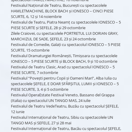
Festivalul Național de Teatru, București cu spectacolele
HAMLETMACHINE, BLOCK BACH și IONESCO – CINCI PIESE
SCURTE, 6, 12 și 14 noiembrie
Festivalul de Teatru, Piatra Neamț cu spectacolele IONESCO – 5
PIESE SCURTE și SEFELE, 28 și 29 octombrie
Zilele Craiovei, cu spectacolele PORTRETUL LUI DORIAN GRAY,
MARCHIZUL DE SADE, ȘEFELE, 23 și 24 octombrie
Festivalul de Comedie, Galați cu spectacolul IONESCO – 5 PIESE
SCURTE, 15 octombrie
Festivalul Dramaturgiei Românești, Timișoara cu spectacolele
IONESCO – 5 PIESE SCURTE și BLOCK BACH, 9 și 10 octombrie
Festivalul de Teatru Clasic, Arad cu spectacolul IONESCO – 5
PIESE SCURTE, 7 octombrie
Festivalul “Povești pentru Copii și Oameni Mari”, Alba Iulia cu
spectacolele ȘEFELE, E DOAR SFÂRȘITUL LUMII și IONESCO – 5
PIESE SCURTE, 3, 4 și 5 octombrie
Festivalul OperaEstate Festival Veneto, Bassano del Grappa
(Italia) cu spectacolul UN TANGO MAS, 24 iulie
Festivalul de Teatru VedeTeatru, Buzău cu spectacolul ȘEFELE,
12 iunie
Festivalul Internațional de Teatru, Sibiu cu spectacolele UN
TANGO MAS și SEFELE, 27 și 28 mai
Festivalul Internațional de Teatru, Bacău cu spectacolul ȘEFELE,