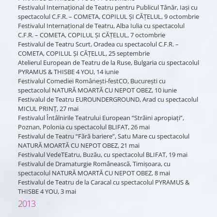
Festivalul Internaţional de Teatru pentru Publicul Tânăr, Iaşi cu
spectacolul C.F.R. – COMETA, COPILUL ŞI CĂŢELUL, 9 octombrie
Festivalul Internaţional de Teatru, Alba Iulia cu spectacolul
C.F.R. – COMETA, COPILUL ŞI CĂŢELUL, 7 octombrie
Festivalul de Teatru Scurt, Oradea cu spectacolul C.F.R. –
COMETA, COPILUL ŞI CĂŢELUL, 25 septembrie
Atelierul European de Teatru de la Ruse, Bulgaria cu spectacolul
PYRAMUS & THISBE 4 YOU, 14 iunie
Festivalul Comediei Româneşti-festCO, Bucureşti cu
spectacolul NATURĂ MOARTĂ CU NEPOT OBEZ, 10 iunie
Festivalul de Teatru EUROUNDERGROUND, Arad cu spectacolul
MICUL PRINŢ, 27 mai
Festivalul Întâlnirile Teatrului European “Străini apropiaţi”,
Poznan, Polonia cu spectacolul BLIFAT, 26 mai
Festivalul de Teatru “Fără bariere”, Satu Mare cu spectacolul
NATURĂ MOARTĂ CU NEPOT OBEZ, 21 mai
Festivalul VedeTEatru, Buzău, cu spectacolul BLIFAT, 19 mai
Festivalul de Dramaturgie Românească, Timişoara, cu
spectacolul NATURĂ MOARTĂ CU NEPOT OBEZ, 8 mai
Festivalul de Teatru de la Caracal cu spectacolul PYRAMUS &
THISBE 4 YOU, 3 mai
2013