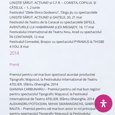
LINIŞTE! SĂRUT. ACŢIUNE! şi C.F.R. – COMETA, COPILUL ŞI
CĂŢELUL – 1, 2 iunie
Festivalul “Zilele Elvira Godeanu”, Târgu Jiu cu spectacolele
LINIŞTE! SĂRUT. ACŢIUNE! şi GAIŢELE, 20, 21 mai
Festivalul de Teatru de la Caracal cu spectacolele ŞEFELE,
AVENTURILE LUI HABARNAM şi JOI.MEGAJOY, 16, 17 mai
Festivalului Internaţional de Teatru Nou, Arad cu spectacolul
ÎN CONTAINER, 12 mai
Festivalul Comediei, Braşov cu spectacolul PYRAMUS & THISBE
4 YOU, 8 mai
2014
Premii
Premiul pentru cel mai bun spectacol acordat productiei
Tipografic Majuscul, la Festivalului Internaţional de Teatru
ATELIER, Sfântu Gheorghe, 2014
GIANINA CARBUNARIU – Premiul pentru cel mai bun regizor
pentru spectacolul Tipografic Majuscul, la Festivalul
Internaţional de Teatru ATELIER, Sfântu Gheorghe, 2014
ALEXANDRU POTOCEAN, MIHAI SMARANDACHE, GABRIEL
RAUTA – Premiul pentru cel mai bun actor in rol principal
pentru spectacolul Tipografic Majuscul, la Festivalului