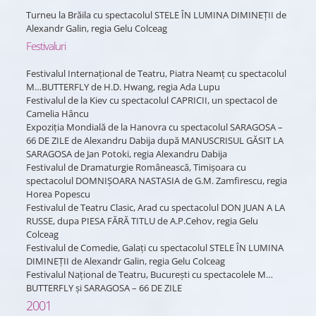
Turneu la Brăila cu spectacolul STELE ÎN LUMINA DIMINEȚII de
Alexandr Galin, regia Gelu Colceag
Festivaluri
Festivalul Internațional de Teatru, Piatra Neamț cu spectacolul
M…BUTTERFLY de H.D. Hwang, regia Ada Lupu
Festivalul de la Kiev cu spectacolul CAPRICII, un spectacol de
Camelia Hâncu
Expoziția Mondială de la Hanovra cu spectacolul SARAGOSA –
66 DE ZILE de Alexandru Dabija după MANUSCRISUL GĂSIT LA
SARAGOSA de Jan Potoki, regia Alexandru Dabija
Festivalul de Dramaturgie Românească, Timișoara cu
spectacolul DOMNIȘOARA NASTASIA de G.M. Zamfirescu, regia
Horea Popescu
Festivalul de Teatru Clasic, Arad cu spectacolul DON JUAN A LA
RUSSE, dupa PIESA FĂRĂ TITLU de A.P.Cehov, regia Gelu
Colceag
Festivalul de Comedie, Galați cu spectacolul STELE ÎN LUMINA
DIMINEȚII de Alexandr Galin, regia Gelu Colceag
Festivalul Național de Teatru, București cu spectacolele M…
BUTTERFLY și SARAGOSA – 66 DE ZILE
2001