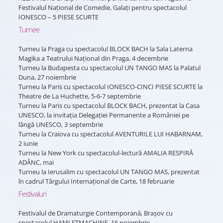
Festivalul Național de Comedie, Galați pentru spectacolul
IONESCO – 5 PIESE SCURTE
Turnee
Turneu la Praga cu spectacolul BLOCK BACH la Sala Laterna
Magika a Teatrului Național din Praga, 4 decembrie
Turneu la Budapesta cu spectacolul UN TANGO MAS la Palatul
Duna, 27 noiembrie
Turneu la Paris cu spectacolul IONESCO-CINCI PIESE SCURTE la
Theatre de La Huchette, 5-6-7 septembrie
Turneu la Paris cu spectacolul BLOCK BACH, prezentat la Casa
UNESCO, la invitația Delegației Permanente a României pe
lângă UNESCO, 3 septembrie
Turneu la Craiova cu spectacolul AVENTURILE LUI HABARNAM,
2 iunie
Turneu la New York cu spectacolul-lectură AMALIA RESPIRĂ
ADÂNC, mai
Turneu la Ierusalim cu spectacolul UN TANGO MAS, prezentat
în cadrul Târgului Internațional de Carte, 18 februarie
Festivaluri
Festivalul de Dramaturgie Contemporană, Brașov cu
spectacolul HAMLETMACHINE, 16 noiembrie