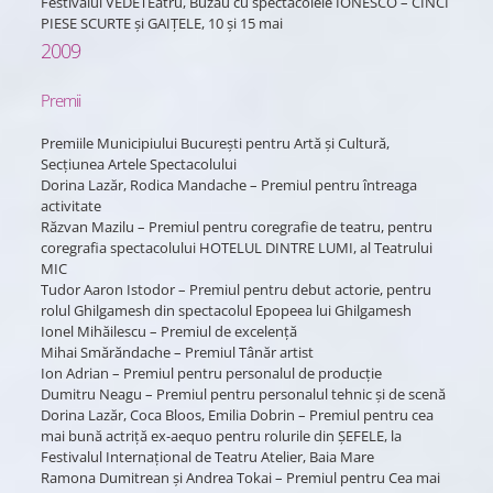
Festivalul VEDETEatru, Buzău cu spectacolele IONESCO – CINCI
PIESE SCURTE și GAIȚELE, 10 și 15 mai
2009
Premii
Premiile Municipiului București pentru Artă și Cultură,
Secțiunea Artele Spectacolului
Dorina Lazăr, Rodica Mandache – Premiul pentru întreaga
activitate
Răzvan Mazilu – Premiul pentru coregrafie de teatru, pentru
coregrafia spectacolului HOTELUL DINTRE LUMI, al Teatrului
MIC
Tudor Aaron Istodor – Premiul pentru debut actorie, pentru
rolul Ghilgamesh din spectacolul Epopeea lui Ghilgamesh
Ionel Mihăilescu – Premiul de excelență
Mihai Smărăndache – Premiul Tânăr artist
Ion Adrian – Premiul pentru personalul de producție
Dumitru Neagu – Premiul pentru personalul tehnic și de scenă
Dorina Lazăr, Coca Bloos, Emilia Dobrin – Premiul pentru cea
mai bună actriță ex-aequo pentru rolurile din ȘEFELE, la
Festivalul Internațional de Teatru Atelier, Baia Mare
Ramona Dumitrean și Andrea Tokai – Premiul pentru Cea mai