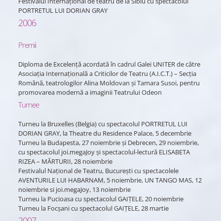
Festivalul Internațional de teatru de la Sibiu cu spectacolul
PORTRETUL LUI DORIAN GRAY
2006
Premii
Diploma de Excelență acordată în cadrul Galei UNITER de către
Asociația Internațională a Criticilor de Teatru (A.I.C.T.) – Secția
Română, teatrologilor Alina Moldovan și Tamara Susoi, pentru
promovarea modernă a imaginii Teatrului Odeon
Turnee
Turneu la Bruxelles (Belgia) cu spectacolul PORTRETUL LUI
DORIAN GRAY, la Theatre du Residence Palace, 5 decembrie
Turneu la Budapesta, 27 noiembrie și Debrecen, 29 noiembrie,
cu spectacolul joi.megaJoy și spectacolul-lectură ELISABETA
RIZEA – MĂRTURII, 28 noiembrie
Festivalul Național de Teatru, București cu spectacolele
AVENTURILE LUI HABARNAM, 5 noiembrie, UN TANGO MAS, 12
noiembrie si joi.megaJoy, 13 noiembrie
Turneu la Pucioasa cu spectacolul GAIȚELE, 20 noiembrie
Turneu la Focșani cu spectacolul GAIȚELE, 28 martie
2007