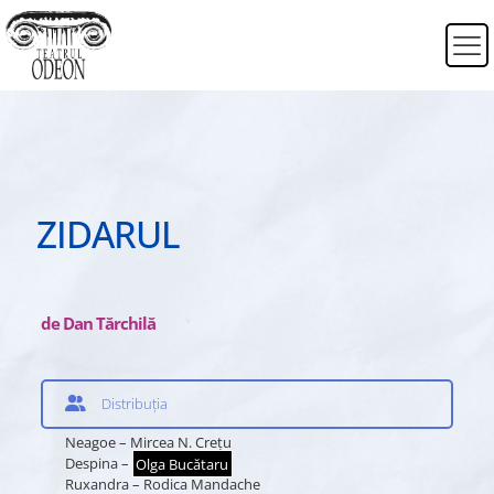
ZIDARUL
de Dan Tărchilă
Distribuția
Neagoe – Mircea N. Crețu
Despina –
Olga Bucătaru
Ruxandra – Rodica Mandache