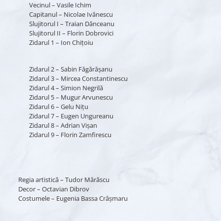
Vecinul – Vasile Ichim
Capitanul – Nicolae Ivănescu
Slujitorul I – Traian Dănceanu
Slujitorul II – Florin Dobrovici
Zidarul 1 – Ion Chițoiu
Zidarul 2 – Sabin Făgărășanu
Zidarul 3 – Mircea Constantinescu
Zidarul 4 – Simion Negrilă
Zidarul 5 – Mugur Arvunescu
Zidarul 6 – Gelu Nițu
Zidarul 7 – Eugen Ungureanu
Zidarul 8 – Adrian Vișan
Zidarul 9 – Florin Zamfirescu
Regia artistică – Tudor Mărăscu
Decor – Octavian Dibrov
Costumele – Eugenia Bassa Crâșmaru