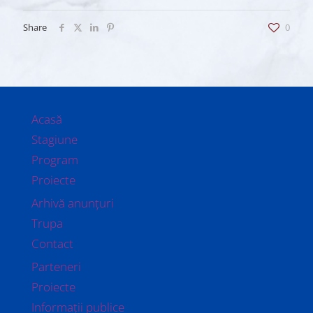
Share
0
Acasă
Stagiune
Program
Proiecte
Arhivă anunțuri
Trupa
Contact
Parteneri
Proiecte
Informații publice