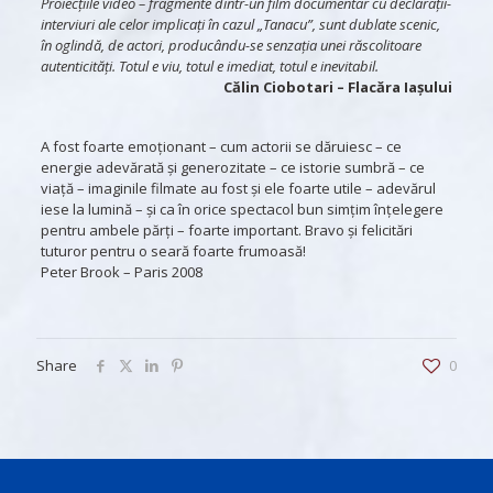
Proiecțiile video – fragmente dintr-un film documentar cu declarații-
interviuri ale celor implicați în cazul „Tanacu”, sunt dublate scenic,
în oglindă, de actori, producându-se senzația unei răscolitoare
autenticități. Totul e viu, totul e imediat, totul e inevitabil.
Călin Ciobotari
– Flacăra Iașului
A fost foarte emoționant – cum actorii se dăruiesc – ce
energie adevărată și generozitate – ce istorie sumbră – ce
viață – imaginile filmate au fost și ele foarte utile – adevărul
iese la lumină – și ca în orice spectacol bun simțim înțelegere
pentru ambele părți – foarte important. Bravo și felicitări
tuturor pentru o seară foarte frumoasă!
Peter Brook
– Paris 2008
Share
0