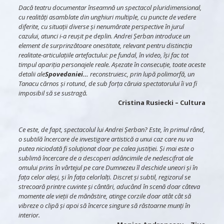
Dacă teatru documentar înseamnă un spectacol pluridimensional,
cu realități asamblate din unghiuri multiple, cu puncte de vedere
diferite, cu situații diverse și nenumărate perspective în jurul
cazului, atunci i-a reușit pe deplin. Andrei Șerban introduce un
element de surprinzătoare onestitate, relevant pentru distincția
realitate-articulațiile artefactului: pe fundal, în video, își fac tot
timpul apariția personajele reale. Așezate în consecuție, toate aceste
detalii ale
Spovedaniei…
reconstruiesc, prin lupă polimorfă, un
Tanacu cărnos și rotund, de sub forța căruia spectatorului îi va fi
imposibil să se sustragă.
Cristina Rusiecki
– Cultura
Ce este, de fapt, spectacolul lui Andrei Șerban? Este, în primul rând,
o subtilă încercare de investigare artistică a unui caz care nu va
putea niciodată fi soluționat doar pe calea justiției. Și mai este o
sublimă încercare de a descoperi adâncimile de nedescifrat ale
omului prins în vârtejul pe care Dumnezeu îl deschide uneori și în
fața celor aleși, și în fața celorlalți. Discret și subtil, regizorul se
strecoară printre cuvinte și cântări, aducând în scenă doar câteva
momente ale vieții de mănăstire, atinge corzile doar atât cât să
vibreze o clipă și apoi să încerce singure să răstoarne munți în
interior.