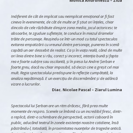
Monica Andronescu
– Ziua
Indiferent de cât de implicat sau neimplicat emoțional ar fi fost
cineva în evenimente, de cât de multe ar fi știut ori înțeles, chiar
dincolo de cele răzbătute dinspre zona media, jocul actoricesc te
absoarbe, te zguduie sufletește, te conduce în miezul dramelor
trăite de personaje. Reușindu-se într-un mod cu totul spectaculos
evitarea empatizării cu vreunul dintre personaje, punerea în scenă
capătă un aer deosebit de realist. Ca și în viața reală, când de multe
ori linia dintre bine si rău, corect și incorect, intenția bună și fapta
rea e foarte subțire sau oscilantă, și în piesa lui Andrei Șerban e
foarte greu, dacă nu chiar imposibil, să decizi cine a greșit cel mai
mult. Regia spectacolului predispune la reflecție cumpătată, la
analiza nepătimașă. E un exercițiu de discernământ și de adâncă
vizare a lucrurilor.
Diac. Nicolae Pascal
– Ziarul Lumina
Spectacolul lui Șerban are un ritm drăcesc, fără prea multe
momente de respiro. Scenele se îmbină cu un incredibil firesc, dintr-
o replică, dintr-o schimbare de perspectivă, actorii coboară în
public, aducând teatrul în zonele existenței noastre cotidiene, însă
păstrându-l, totodată, în proximitatea nuanțelor de tragedie antică.