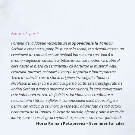
Extrase de presă
Pornind de la faptele reconstituite în
Spovedanie la Tanacu
,
Șerban a creat nu o „simplă“ punere în scenă, ci o dramă-mister, un
eveniment de comuniune existențială între actorii care joacă o
dramă-religioasă- cu-subiect-biblic-în-context modern și publicul
care asistă la piesă cu sentimentul că participă la misterul vieții,
extazului, mizeriei, nebuniei și morții. Impactul e foarte puternic.
Setea de adevăr care a stat la originea investigației Tatianei
Niculescu Bran, și care a dat o superbă carte, este transfigurată de
Andrei Șerban printr-o montare extraordinară, în care copleșitoare
este îmbinarea extrem de fină între luciditatea necruțătoare a
reconstituirii stărilor sufletești, compasiunea plină de reculegere
pentru cei rătăciți și cei morți și respectul adânc față de toți actorii
nenorocirii de la Tanacu. O lecție de adevăr, oferită printr-o lecție de
iubire, care se reculege acceptând, așa cum se smerește judecând.
Horia Roman Patapievici
– Evenimentul zilei