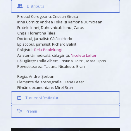
Distribuția
Preotul Corogeanu: Cristian Grosu
Irina Cornici: Andrea Tokai şi Ramona Dumitrean
Fratele Irinei, Duhovnicul: Ionuţ Caras
Chiţa: Florentina Ţilea
Doctorul, jurnalist: Cătălin Herlo
Episcopul, jurnalist: Richard Balint
Poliţistul:
Relu Poalelungi
Asistentă medicală, călugăriţă:
Nicoleta Lefter
Călugăriţe: Csilla Albert, Cristina Holtzli, Mara Opriş
Povestitoarea: Tatiana Niculescu Bran
Regia: Andrei Șerban
Elemente de scenografie: Oana Lazăr
Filmări documentare: Mirel Bran
Turnee și festivaluri
Premii