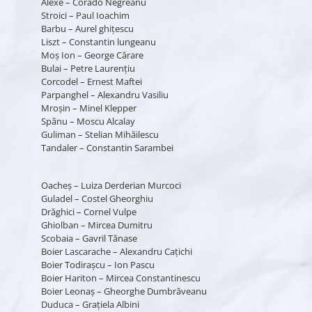
Alexe – Corado Negreanu
Stroici – Paul Ioachim
Barbu – Aurel ghiţescu
Liszt – Constantin lungeanu
Moş Ion – George Cărare
Bulai – Petre Laurenţiu
Corcodel – Ernest Maftei
Parpanghel – Alexandru Vasiliu
Mroşin – Minel Klepper
Spânu – Moscu Alcalay
Guliman – Stelian Mihăilescu
Tandaler – Constantin Sarambei
Oacheş – Luiza Derderian Murcoci
Guladel – Costel Gheorghiu
Drăghici – Cornel Vulpe
Ghiolban – Mircea Dumitru
Scobaia – Gavril Tănase
Boier Lascarache – Alexandru Caţichi
Boier Todiraşcu – Ion Pascu
Boier Hariton – Mircea Constantinescu
Boier Leonaş – Gheorghe Dumbrăveanu
Duduca – Graţiela Albini