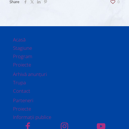
Share
0
Acasă
Stagiune
Program
Proiecte
Arhivă anunțuri
Trupa
Contact
Parteneri
Proiecte
Informații publice