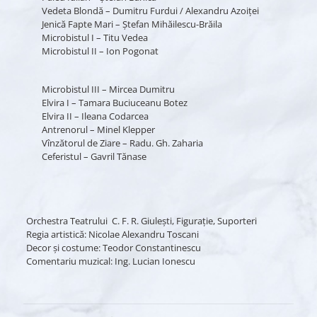
Vedeta Blondă – Dumitru Furdui / Alexandru Azoiţei
Jenică Fapte Mari – Ştefan Mihăilescu-Brăila
Microbistul I – Titu Vedea
Microbistul II – Ion Pogonat
Microbistul III – Mircea Dumitru
Elvira I – Tamara Buciuceanu Botez
Elvira II – Ileana Codarcea
Antrenorul – Minel Klepper
Vînzătorul de Ziare – Radu. Gh. Zaharia
Ceferistul – Gavril Tănase
Orchestra Teatrului C. F. R. Giuleşti, Figuraţie, Suporteri
Regia artistică: Nicolae Alexandru Toscani
Decor şi costume: Teodor Constantinescu
Comentariu muzical: Ing. Lucian Ionescu