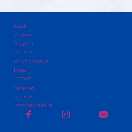
Acasă
Stagiune
Program
Proiecte
Arhivă anunțuri
Trupa
Contact
Parteneri
Proiecte
Informații publice