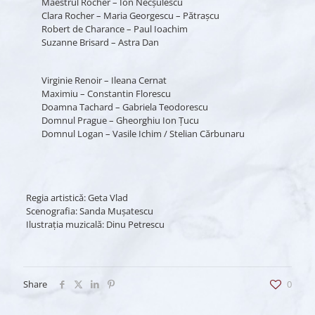
Maestrul Rocher – Ion Necşulescu
Clara Rocher – Maria Georgescu – Pătraşcu
Robert de Charance – Paul Ioachim
Suzanne Brisard – Astra Dan
Virginie Renoir – Ileana Cernat
Maximiu – Constantin Florescu
Doamna Tachard – Gabriela Teodorescu
Domnul Prague – Gheorghiu Ion Țucu
Domnul Logan – Vasile Ichim / Stelian Cărbunaru
Regia artistică: Geta Vlad
Scenografia: Sanda Muşatescu
Ilustraţia muzicală: Dinu Petrescu
Share
0