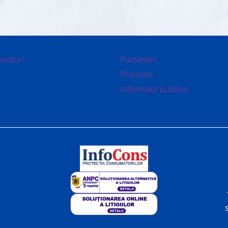
nunțuri
Parteneri
Proiecte
Informații publice