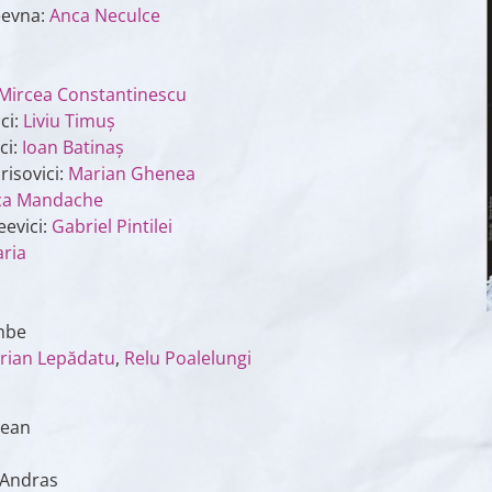
eevna:
Anca Neculce
Mircea Constantinescu
ci:
Liviu Timuş
ci:
Ioan Batinaş
risovici:
Marian Ghenea
ca Mandache
evici:
Gabriel Pintilei
ria
mbe
rian Lepădatu
,
Relu Poalelungi
nean
 Andras