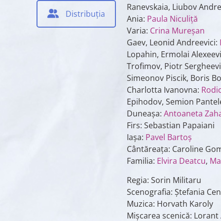
Ranevskaia, Liubov Andr
Distribuția
Ania:
Paula Niculiţă
Varia:
Crina Mureşan
Gaev, Leonid Andreevici:
Lopahin, Ermolai Alexeevi
Trofimov, Piotr Sergheevi
Simeonov Piscik, Boris Bo
Charlotta Ivanovna:
Rodi
Epihodov, Semion Pantele
Duneașa:
Antoaneta Zaha
Firs: Sebastian Papaiani
Iașa:
Pavel Bartoş
Cântăreața: Caroline Go
Familia:
Elvira Deatcu
,
Ma
Regia: Sorin Militaru
Scenografia: Ştefania Ce
Muzica: Horvath Karoly
Mișcarea scenică: Lorant