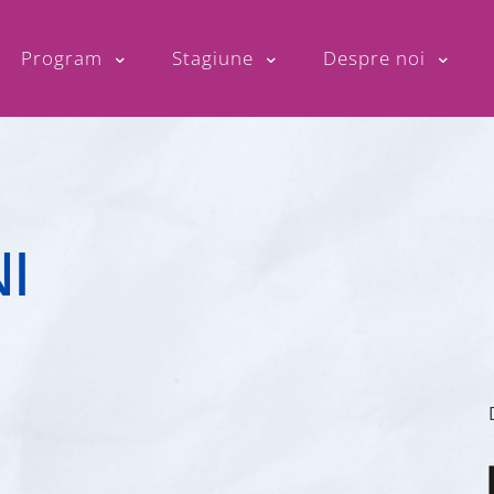
Program
Stagiune
Despre noi
NI