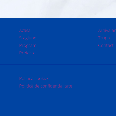
Acasă
Arhivă a
Stagiune
Trupa
Program
Contact
Proiecte
Politică cookies
Politică de confidențialitate