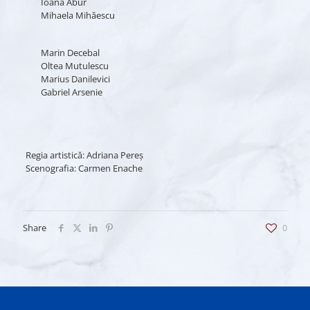
Ioana Abur
Mihaela Mihăescu
Marin Decebal
Oltea Mutulescu
Marius Danilevici
Gabriel Arsenie
Regia artistică: Adriana Pereş
Scenografia: Carmen Enache
Share
0