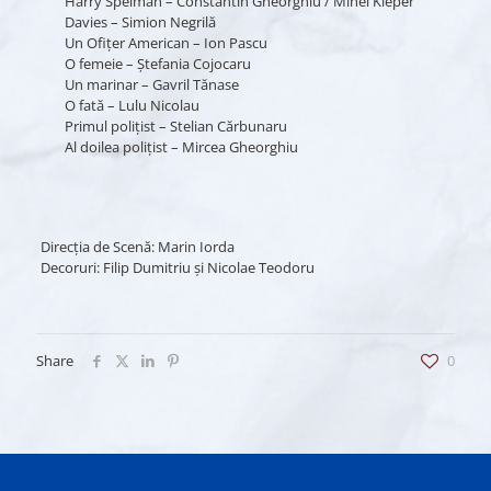
Harry Spelman – Constantin Gheorghiu / Minel Kleper
Davies – Simion Negrilă
Un Ofiţer American – Ion Pascu
O femeie – Ştefania Cojocaru
Un marinar – Gavril Tănase
O fată – Lulu Nicolau
Primul poliţist – Stelian Cărbunaru
Al doilea poliţist – Mircea Gheorghiu
Direcţia de Scenă: Marin Iorda
Decoruri: Filip Dumitriu şi Nicolae Teodoru
Share
0