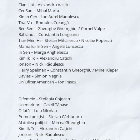
Cian Hai – Alexandru Vasiliu
Cer San – Mihai Marta
Kin In Cen – Ion Aurel Manolescu
Thai Va – Romulus Creangă
Ben Sen – Gheorghe Gheorghiu / Cornel Vulpe
Bătrânul – Constantin Lungeanu
Tian Men Hi – Stelian Mihăilescu / Nicolae Popescu
Mama lui In Sen – Angela Luncescu
In Sen – Marga Anghelescu
Kim Ik To – Alexandru Caţichi
Jonson – Nicki Rădulescu
Harry Spelman – Constantin Gheorghiu / Minel Kleper
Davies – Simion Negrilă
Un Ofiţer American – Ion Pascu
O femeie – Ştefania Cojocaru
Un marinar – Gavril Tănase
O fată – Lulu Nicolau
Primul poliţist – Stelian Cărbunaru
Al doilea poliţist – Mircea Gheorghiu
Kim Ik To – Alexandru Caţichi
Jonson – Nicki Rădulescu