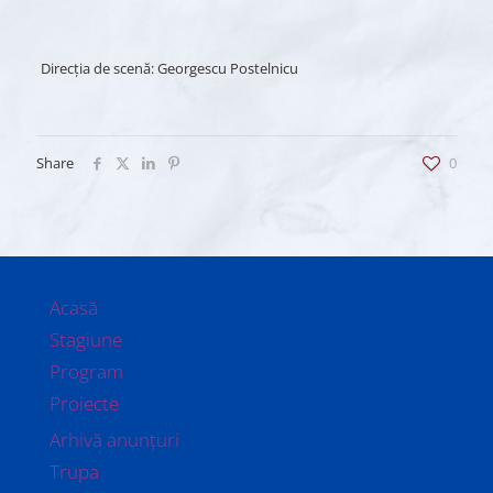
Direcţia de scenă: Georgescu Postelnicu
Share
0
Acasă
Stagiune
Program
Proiecte
Arhivă anunțuri
Trupa