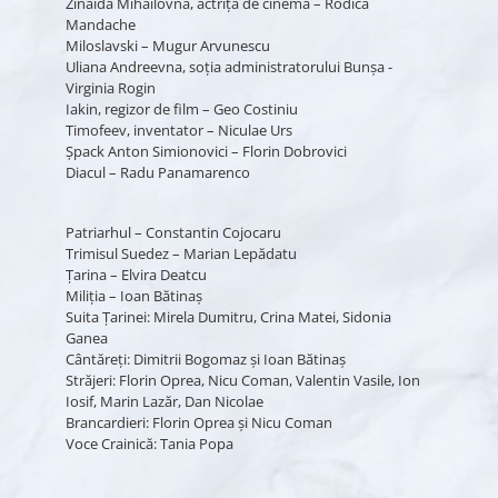
Zinaida Mihailovna, actriţă de cinema – Rodica
Mandache
Miloslavski – Mugur Arvunescu
Uliana Andreevna, soţia administratorului Bunşa -
Virginia Rogin
Iakin, regizor de film – Geo Costiniu
Timofeev, inventator – Niculae Urs
Şpack Anton Simionovici – Florin Dobrovici
Diacul – Radu Panamarenco
Patriarhul – Constantin Cojocaru
Trimisul Suedez – Marian Lepădatu
Ţarina – Elvira Deatcu
Miliţia – Ioan Bătinaş
Suita Ţarinei: Mirela Dumitru, Crina Matei, Sidonia
Ganea
Cântăreţi: Dimitrii Bogomaz şi Ioan Bătinaş
Străjeri: Florin Oprea, Nicu Coman, Valentin Vasile, Ion
Iosif, Marin Lazăr, Dan Nicolae
Brancardieri: Florin Oprea şi Nicu Coman
Voce Crainică: Tania Popa