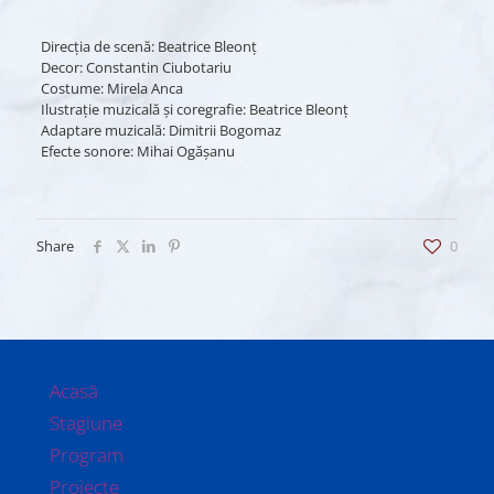
Direcţia de scenă: Beatrice Bleonţ
Decor: Constantin Ciubotariu
Costume: Mirela Anca
Ilustraţie muzicală şi coregrafie: Beatrice Bleonţ
Adaptare muzicală: Dimitrii Bogomaz
Efecte sonore: Mihai Ogăşanu
Share
0
Acasă
Stagiune
Program
Proiecte