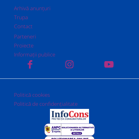
Arhivă anunțuri
Trupa
Contact
Parteneri
Proiecte
Informații publice
Politică cookies
Politică de confidențialitate