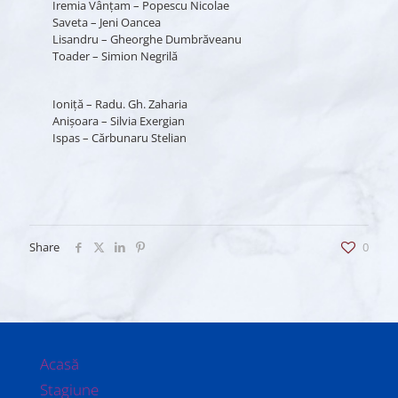
Iremia Vânţam – Popescu Nicolae
Saveta – Jeni Oancea
Lisandru – Gheorghe Dumbrăveanu
Toader – Simion Negrilă
Ioniţă – Radu. Gh. Zaharia
Anişoara – Silvia Exergian
Ispas – Cărbunaru Stelian
Share
0
Acasă
Stagiune