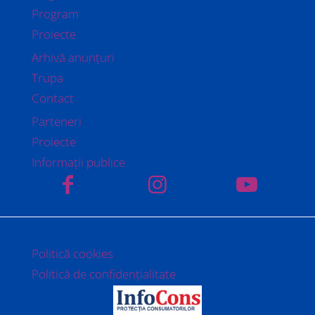
Program
Proiecte
Arhivă anunțuri
Trupa
Contact
Parteneri
Proiecte
Informații publice
Politică cookies
Politică de confidențialitate