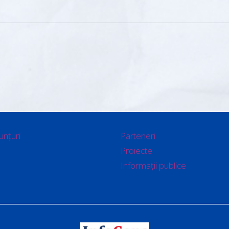
unțuri
Parteneri
Proiecte
Informații publice