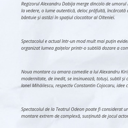
Regizorul Alexandru Dabija merge dincolo de umorul repl
la vedere, o lume autentică, deloc prăfuită, încărcată d
bântuie şi astăzi în spaţiul clocotitor al Olteniei.
Spectacolul e actual într-un mod mult mai puțin evident
organizat lumea gaițelor printr-o subtilă dozare a comi
Noua montare cu amara comedie a lui Alexandru Kiri
modernitate, de inedit, se insinuează, totuși, subtil și 
Ionel Mihăilescu, respectiv Constantin Cojocaru, idee 
Spectacolul de la Teatrul Odeon poate fi considerat un 
montare extrem de complexă, susținută de jocul actor