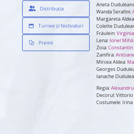
Aneta Dudulean
Distribuția
Wanda Serafim:
Margareta Aldea
Turnee și festivaluri
Colette Dudulea
Fräulein:
Virgini
Lena:
Ionel Mihă
Premii
Zoia:
Constantin
Zamfira:
Antoane
Mircea Aldea:
Ma
Georges Dudule
Ianache Dudule
Regia:
Alexandru
Decorul: Vittorio
Costumele: Irin