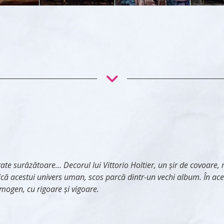
te surâzătoare… Decorul lui Vittorio Holtier, un şir de covoare,
că acestui univers uman, scos parcă dintr-un vechi album. În a
mogen, cu rigoare şi vigoare.