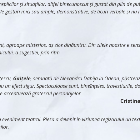
icilor şi situaţiilor, altfel binecunoscut şi gustat din plin de pu
e gesturi mici sau ample, demonstrative, de ticuri verbale şi nu nu
, aproape misterios, aș zice dinăuntru. Din zilele noastre e sensib
cului, a sugestiei, prin ritm
.
țescu,
Gaițele
, semnată de Alexandru Dabija la Odeon, păstrează
au un efect sigur. Spectaculoase sunt, bineînțeles, travestiurile, d
ce accentuează grotescul personajelor.
Cristin
eveniment teatral. Piesa a devenit în viziunea regizorului un text
ilor.