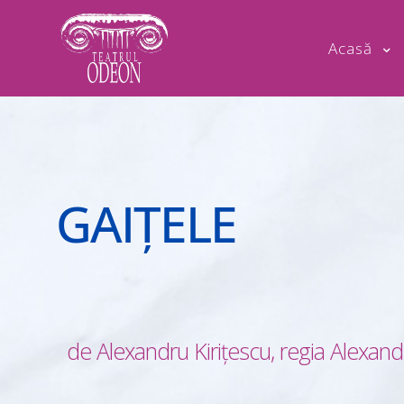
Acasă
GAIŢELE
de Alexandru Kiriţescu, regia Alexand