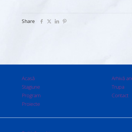
Share
Acasă
Arhivă an
Stagiune
Trupa
Program
Contact
Proiecte