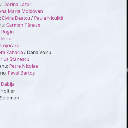
u:
Dorina Lazăr
Ana Maria Moldovan
:
Elvira Deatcu
/
Paula Niculiţă
nu:
Carmen Tănase
a Rogin
ilescu
 Cojocaru
ta Zaharia
/ Dana Voicu
rius Stănescu
anu:
Petre Nicolae
anu:
Pavel Bartoş
 Dabija
 Holtier
a Solomon