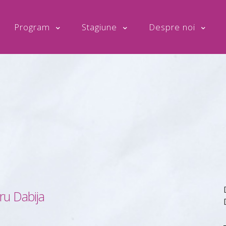
Program
Stagiune
Despre noi
ru Dabija