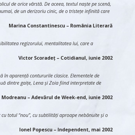
blicul de orice vârstă. De aceea, textul naşte pe scenă,
mai, de un derizoriu cinic, de o tristeţe infinită care
Marina Constantinescu
– România Literară
ilitatea regizorului, mentalitatea lui, care a
Victor Scoradeț
– Cotidianul, iunie 2002
 în aparență contururile clasice. Elementele de
ouă dintre gaițe, Lena și Zoia fiind interpretate de
a Modreanu
– Adevărul de Week-end, iunie 2002
 cu totul “nou”, cu subtilități aproape nebănuite și o
Ionel Popescu
– Independent, mai 2002