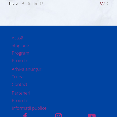
Share
0
Acasă
Stagiune
Program
Proiecte
Arhivă anunțuri
Trupa
Contact
Parteneri
Proiecte
Informații publice