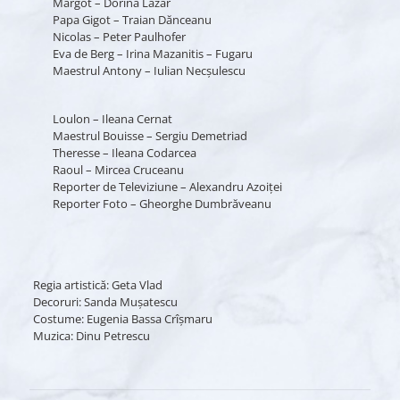
Margot – Dorina Lazăr
Papa Gigot – Traian Dănceanu
Nicolas – Peter Paulhofer
Eva de Berg – Irina Mazanitis – Fugaru
Maestrul Antony – Iulian Necşulescu
Loulon – Ileana Cernat
Maestrul Bouisse – Sergiu Demetriad
Theresse – Ileana Codarcea
Raoul – Mircea Cruceanu
Reporter de Televiziune – Alexandru Azoiţei
Reporter Foto – Gheorghe Dumbrăveanu
Regia artistică: Geta Vlad
Decoruri: Sanda Muşatescu
Costume: Eugenia Bassa Crîşmaru
Muzica: Dinu Petrescu