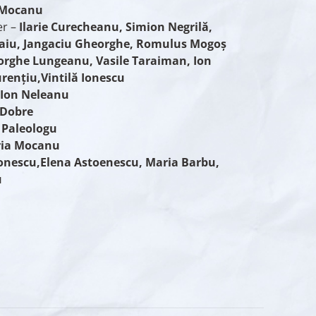
 Mocanu
er –
Ilarie Curecheanu, Simion Negrilă,
aiu, Jangaciu Gheorghe, Romulus Mogoş
rghe Lungeanu, Vasile Taraiman, Ion
urenţiu,Vintilă Ionescu
–
Ion Neleanu
 Dobre
 Paleologu
ria Mocanu
 Ionescu,Elena Astoenescu, Maria Barbu,
u