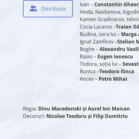
Ivan –
Constantin Gheor
Distribuția
Veida, Naidanova, logodni
Kamen Gradinarov, tehni
Cocia Lazarov –
Traian D
Budina, sora lui –
Marga 
Ignat Zamfirov –
Stelian 
Boghe –
Alexandru Vasil
Rasio –
Eugen Ionescu
Todora, soţia lui –
Sevast
Bunica –
Teodora Ilinca
Ancev –
Petre Mihai
Regia:
Dinu Macedonski și Aurel Ion Maican
Decoruri:
Nicolae Teodoru şi Filip Dumitriu