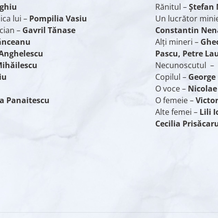
ghiu
Rănitul –
Ştefan
ca lui –
Pompilia Vasiu
Un lucrător mini
cian –
Gavril Tănase
Constantin Nen
ănceanu
Alţi mineri –
Gheo
Anghelescu
Pascu, Petre La
Mihăilescu
Necunoscutul 
iu
Copilul –
George
O voce –
Nicolae
a Panaitescu
O femeie –
Victo
Alte femei –
Lili
Cecilia Prisăcar