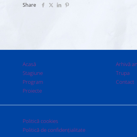
Share
Acasă
Arhivă a
Stagiune
Trupa
Program
Contact
Proiecte
Politică cookies
Politică de confidențialitate