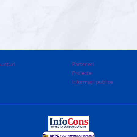
nunțuri
Parteneri
Proiecte
Informații publice