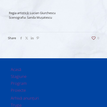
Regia artistică: Lucian Giurchescu
Scenografia: Sanda Muşatescu
Share
0
Acasă
Stagiune
Program
Proiecte
Arhivă anunțuri
Trupa