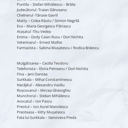
Puntila – Ştefan Mihăilescu – Brăila
Judecătorul -Traian Dănceanu
Chelnerul -Tănase Gavril
Matty – Colea Răutu / Simion Negrilă
Eva – Maria Georgescu Pătraşcu
Ataşatul -Titu Vedea
Enima – Dody Caian Rusu / Dori Nichita
Veterinarul – Ernest Maftei
Farmacista – Sabina Muşatescu / Rodica Brăescu
Mulgătoarea – Cecilia Teodoru
Telefonista – Elvira Petreanu / Dori Nichita
Fina – Jeni Oancea
Surkkala – Mihai Constantinescu
Necăjitul – Alexandru Vasiliu
Roşcovanul – Mircea Gheorghiu
Muncitorul – Stelian Mihăilescu
Avocatul – Ion Pascu
Preotul – Ion Aurel Manolescu
Preoteasa – Kitty Muşatescu
Fata lui Surkkala – Genoveva Preda