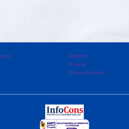
unțuri
Parteneri
Proiecte
Informații publice