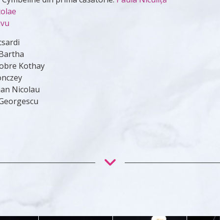
colae
ivu
csardi
 Bartha
Dobre Kothay
onczey
ian Nicolau
 Georgescu