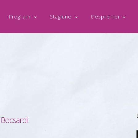
Program
Stagiune
Despre noi
 Bocsardi