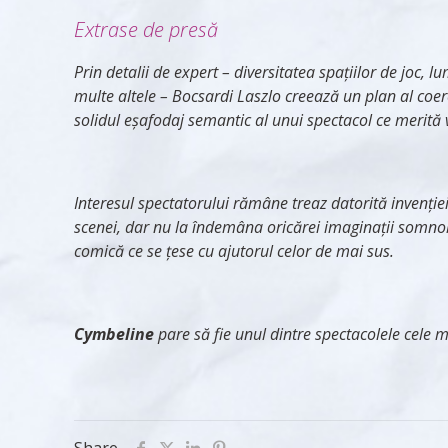
Extrase de presă
Prin detalii de expert – diversitatea spațiilor de joc,
multe altele – Bocsardi Laszlo creează un plan al coer
solidul eșafodaj semantic al unui spectacol ce merită v
Interesul spectatorului rămâne treaz datorită invenției 
scenei, dar nu la îndemâna oricărei imaginații somnolen
comică ce se țese cu ajutorul celor de mai sus.
Cymbeline
pare să fie unul dintre spectacolele cele 