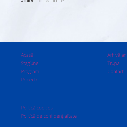
Share
Acasă
Arhivă an
Stagiune
Trupa
Program
Contact
Proiecte
Politică cookies
Politică de confidențialitate