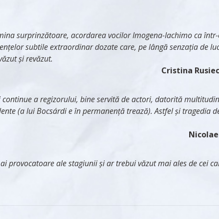
 lumina surprinzătoare, acordarea vocilor Imogena-Iachimo ca într-
ențelor subtile extraordinar dozate care, pe lângă senzația de lu
ăzut și revăzut.
Cristina Rusie
continue a regizorului, bine servită de actori, datorită multitudini
te (a lui Bocsárdi e în permanență trează). Astfel și tragedia dev
Nicolae
mai provocatoare ale stagiunii și ar trebui văzut mai ales de cei