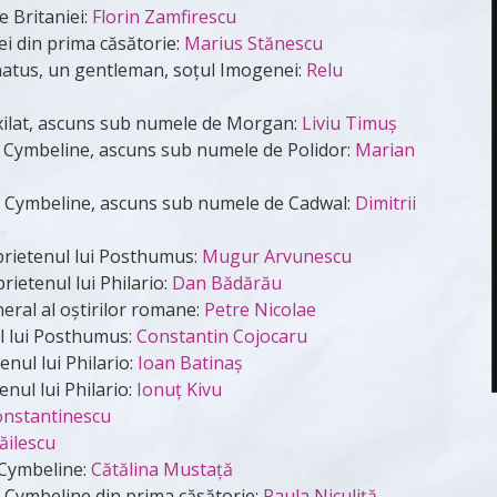
e Britaniei:
Florin Zamfirescu
nei din prima căsătorie:
Marius Stănescu
tus, un gentleman, soțul Imogenei:
Relu
exilat, ascuns sub numele de Morgan:
Liviu Timuş
lui Cymbeline, ascuns sub numele de Polidor:
Marian
lui Cymbeline, ascuns sub numele de Cadwal:
Dimitrii
, prietenul lui Posthumus:
Mugur Arvunescu
prietenul lui Philario:
Dan Bădărău
eral al oștirilor romane:
Petre Nicolae
ul lui Posthumus:
Constantin Cojocaru
enul lui Philario:
Ioan Batinaş
enul lui Philario:
Ionuţ Kivu
onstantinescu
ăilescu
i Cymbeline:
Cătălina Mustaţă
ui Cymbeline din prima căsătorie:
Paula Niculiţă