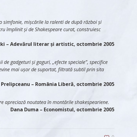
o simfonie, mișcările la ralenti de după război și
cru împlinit și de Shakespeare curat, construiesc
cki
– Adevărul literar și artistic, octombrie 2005
i de gadgeturi și gaguri, „efecte speciale”, specifice
ine mai ușor de suportat, filtrată subtil prin sita
 Prelipceanu
– România Liberă, octombrie 2005
 care apreciază noutatea în montările shakespeariene.
Dana Duma
– Economistul, octombrie 2005