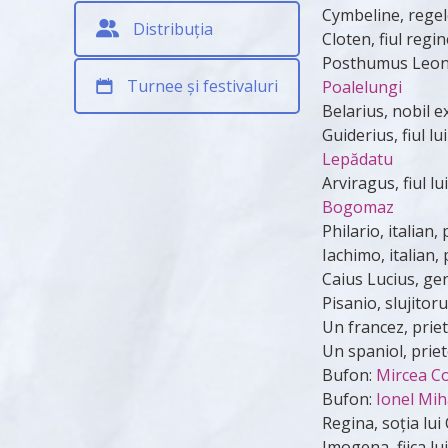
Cymbeline, regel
Distribuția
Cloten, fiul regi
Posthumus Leona
Turnee și festivaluri
Poalelungi
Belarius, nobil 
Guiderius, fiul 
Lepădatu
Arviragus, fiul 
Bogomaz
Philario, italian
Iachimo, italian, 
Caius Lucius, gen
Pisanio, slujitor
Un francez, priet
Un spaniol, priet
Bufon:
Mircea C
Bufon:
Ionel Mih
Regina, soția lu
Imogena, fiica l