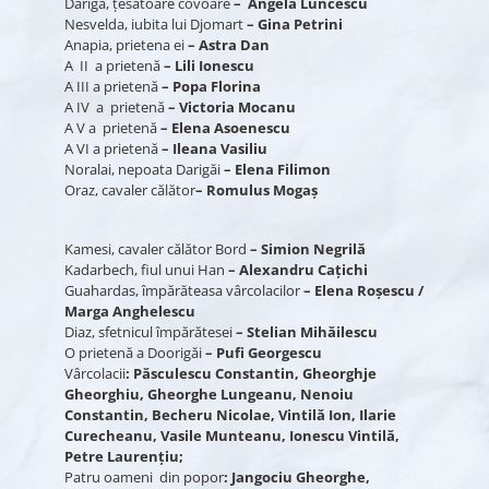
Dariga, ţesătoare covoare
– Angela Luncescu
Nesvelda, iubita lui Djomart
– Gina Petrini
Anapia, prietena ei
– Astra Dan
A II a prietenă
– Lili Ionescu
A III a prietenă
– Popa Florina
A IV a prietenă
– Victoria Mocanu
A V a prietenă
– Elena Asoenescu
A VI a prietenă
– Ileana Vasiliu
Noralai, nepoata Darigăi
– Elena Filimon
Oraz, cavaler călător
– Romulus Mogaş
Kamesi, cavaler călător Bord
– Simion Negrilă
Kadarbech, fiul unui Han
– Alexandru Caţichi
Guahardas, împărăteasa vârcolacilor
– Elena Roşescu /
Marga Anghelescu
Diaz, sfetnicul împărătesei
– Stelian Mihăilescu
O prietenă a Doorigăi
– Pufi Georgescu
Vârcolacii
: Păsculescu Constantin, Gheorghje
Gheorghiu, Gheorghe Lungeanu, Nenoiu
Constantin, Becheru Nicolae, Vintilă Ion, Ilarie
Curecheanu, Vasile Munteanu, Ionescu Vintilă,
Petre Laurenţiu;
Patru oameni din popor
: Jangociu Gheorghe,