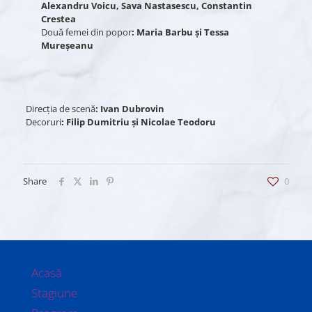
Alexandru Voicu, Sava Nastasescu, Constantin
Crestea
Două femei din popor
: Maria Barbu şi Tessa
Mureşeanu
Direcţia de scenă
: Ivan Dubrovin
Decoruri
: Filip Dumitriu şi Nicolae Teodoru
Share
0
Acasă
Stagiune