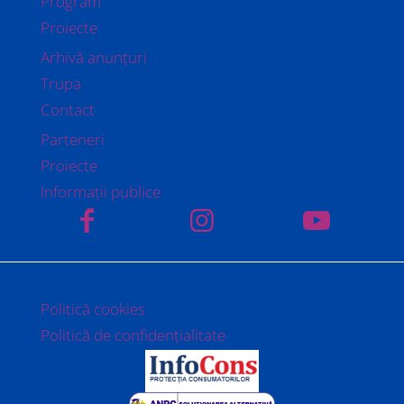
Program
Proiecte
Arhivă anunțuri
Trupa
Contact
Parteneri
Proiecte
Informații publice
Politică cookies
Politică de confidențialitate