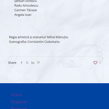
Şerban Ionescu
Radu Amzulescu
Carmen Tănase
Angela Ioan
Regia artistică și scenariul: Mihai Mănuţiu
Scenografia: Constantin Ciubotariu
Share
0
Acasă
Stagiune
Program