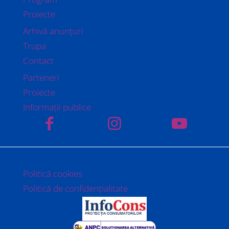
Proiecte
Arhivă anunțuri
Trupa
Contact
Parteneri
Proiecte
Informații publice
Politică cookies
Politică de confidențialitate