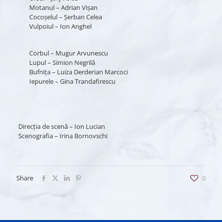
Motanul – Adrian Vișan
Cocoșelul – Șerban Celea
Vulpoiul – Ion Anghel
Corbul – Mugur Arvunescu
Lupul – Simion Negrilă
Bufnița – Luiza Derderian Marcoci
Iepurele – Gina Trandafirescu
Direcția de scenă – Ion Lucian
Scenografia – Irina Bornovschi
Share
0