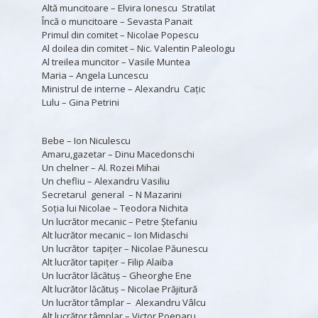
Altă muncitoare – Elvira Ionescu Stratilat
Încă o muncitoare – Sevasta Panait
Primul din comitet – Nicolae Popescu
Al doilea din comitet – Nic. Valentin Paleologu
Al treilea muncitor – Vasile Muntea
Maria – Angela Luncescu
Ministrul de interne – Alexandru Caţic
Lulu – Gina Petrini
Bebe – Ion Niculescu
Amaru,gazetar – Dinu Macedonschi
Un chelner – Al. Rozei Mihai
Un chefliu – Alexandru Vasiliu
Secretarul general – N Mazarini
Soţia lui Nicolae – Teodora Nichita
Un lucrător mecanic – Petre Ştefaniu
Alt lucrător mecanic – Ion Midaschi
Un lucrător tapiţer – Nicolae Păunescu
Alt lucrător tapiţer – Filip Alaiba
Un lucrător lăcătuş – Gheorghe Ene
Alt lucrător lăcătuş – Nicolae Prăjitură
Un lucrător tâmplar – Alexandru Vâlcu
Alt lucrător tâmplar – Victor Poenaru