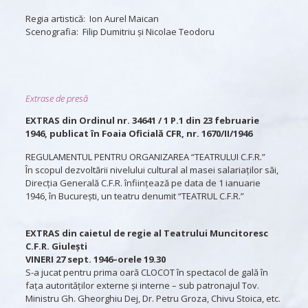
Regia artistică: Ion Aurel Maican
Scenografia: Filip Dumitriu şi Nicolae Teodoru
Extrase de presă
EXTRAS din Ordinul nr. 34641 / 1 P.1 din 23 februarie
1946, publicat în Foaia Oficială CFR, nr. 1670/II/1946
REGULAMENTUL PENTRU ORGANIZAREA “TEATRULUI C.F.R.”
În scopul dezvoltării nivelului cultural al masei salariaților săi,
Direcția Generală C.F.R. înființează pe data de 1 ianuarie
1946, în București, un teatru denumit “TEATRUL C.F.R.”
EXTRAS din caietul de regie al Teatrului Muncitoresc
C.F.R. Giulești
VINERI 27 sept. 1946–orele 19.30
S-a jucat pentru prima oară CLOCOT în spectacol de gală în
fața autorităților externe și interne – sub patronajul Tov.
Ministru Gh. Gheorghiu Dej, Dr. Petru Groza, Chivu Stoica, etc.