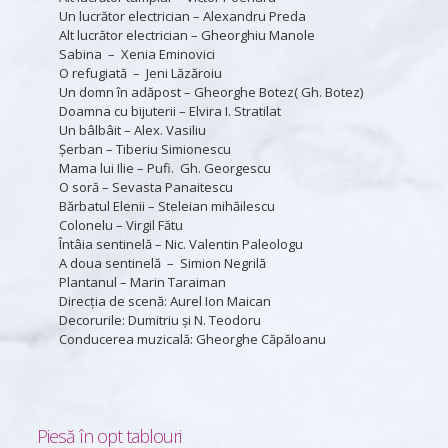
Un lucrător electrician – Alexandru Preda
Alt lucrător electrician – Gheorghiu Manole
Sabina – Xenia Eminovici
O refugiată – Jeni Lăzăroiu
Un domn în adăpost – Gheorghe Botez( Gh. Botez)
Doamna cu bijuterii – Elvira I. Stratilat
Un bâlbâit – Alex. Vasiliu
Şerban – Tiberiu Simionescu
Mama lui Ilie – Pufi. Gh. Georgescu
O soră – Sevasta Panaitescu
Bărbatul Elenii – Steleian mihăilescu
Colonelu – Virgil Fătu
Întâia sentinelă – Nic. Valentin Paleologu
A doua sentinelă – Simion Negrilă
Plantanul – Marin Taraiman
Direcţia de scenă: Aurel Ion Maican
Decorurile: Dumitriu şi N. Teodoru
Conducerea muzicală: Gheorghe Căpăloanu
Piesă în opt tablouri