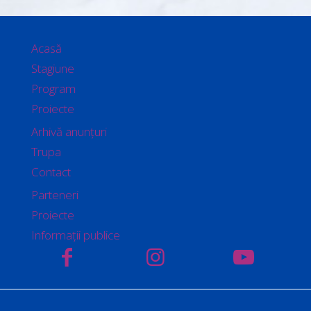
Acasă
Stagiune
Program
Proiecte
Arhivă anunțuri
Trupa
Contact
Parteneri
Proiecte
Informații publice