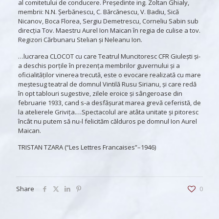
al comitetului de conducere. Președinte ing. Zoltan Ghialy,
membrii: N.N. Șerbănescu, C. Bărcănescu, V. Badiu, Sică
Nicanov, Boca Florea, Sergiu Demetrescu, Corneliu Sabin sub
direcția Tov. Maestru Aurel Ion Maican în regia de culise a tov.
Regizori Cărbunaru Stelian și Neleanu Ion.
…lucrarea CLOCOT cu care Teatrul Muncitoresc CFR Giuleşti şi-
a deschis porţile în prezenţa membrilor guvernului şi a
oficialităţilor vinerea trecută, este o evocare realizată cu mare
meştesug teatral de domnul Vintilă Rusu Sirianu, şi care redă
în opt tablouri sugestive, zilele eroice şi sângeroase din
februarie 1933, cand s-a desfăşurat marea grevă ceferistă, de
la atelierele Griviţa.…Spectacolul are atâta unitate şi pitoresc
încât nu putem să nu-l felicităm călduros pe domnul Ion Aurel
Maican.
TRISTAN TZARA (“Les Lettres Francaises”–1946)
Share
0