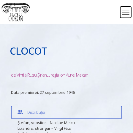
CLOCOT
de Vintilă Rusu Șirianu, regia Ion Aurel Maican
Data premierei:
27 septembrie 1946
Distribuția
Ştefan, vopsitor – Nicolae Meicu
Lixandru, strungar – Virgil Fătu