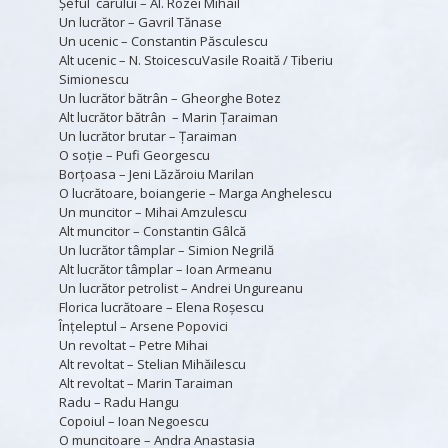
Şeful carului – Al. Rozei Mihail
Un lucrător – Gavril Tănase
Un ucenic – Constantin Păsculescu
Alt ucenic – N. StoicescuVasile Roaită / Tiberiu
Simionescu
Un lucrător bătrân – Gheorghe Botez
Alt lucrător bătrân – Marin Ţaraiman
Un lucrător brutar – Ţaraiman
O soţie – Pufi Georgescu
Borţoasa – Jeni Lăzăroiu Marilan
O lucrătoare, boiangerie – Marga Anghelescu
Un muncitor – Mihai Amzulescu
Alt muncitor – Constantin Gâlcă
Un lucrător tâmplar – Simion Negrilă
Alt lucrător tâmplar – Ioan Armeanu
Un lucrător petrolist – Andrei Ungureanu
Florica lucrătoare – Elena Roşescu
Înţeleptul – Arsene Popovici
Un revoltat – Petre Mihai
Alt revoltat – Stelian Mihăilescu
Alt revoltat – Marin Taraiman
Radu – Radu Hangu
Copoiul – Ioan Negoescu
O muncitoare – Andra Anastasia