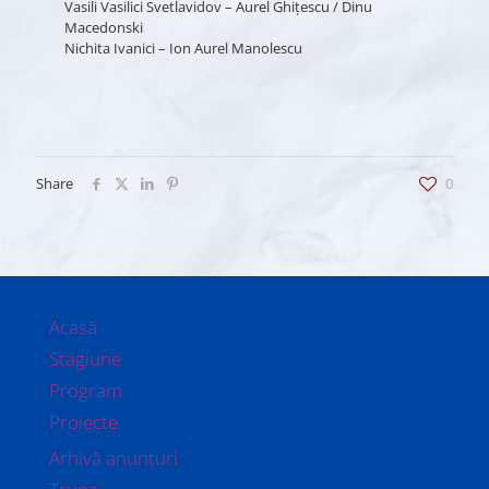
Vasili Vasilici Svetlavidov – Aurel Ghiţescu / Dinu
Macedonski
Nichita Ivanici – Ion Aurel Manolescu
Share
0
Acasă
Stagiune
Program
Proiecte
Arhivă anunțuri