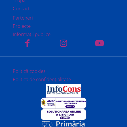
Trupa
Contact
Parteneri
Proiecte
Informații publice
Politică cookies
Politică de confidențialitate