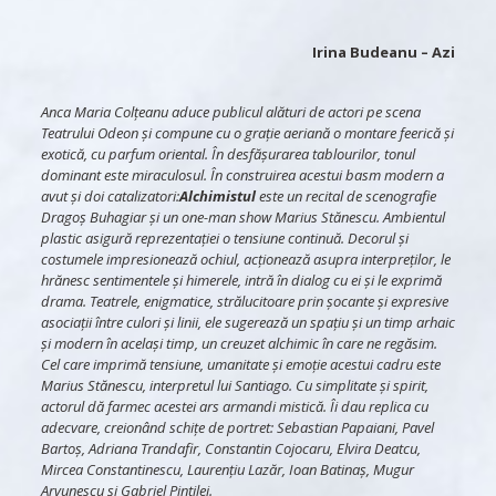
Irina Budeanu
– Azi
Anca Maria Colțeanu aduce publicul alături de actori pe scena
Teatrului Odeon și compune cu o grație aeriană o montare feerică și
exotică, cu parfum oriental. În desfășurarea tablourilor, tonul
dominant este miraculosul. În construirea acestui basm modern a
avut și doi catalizatori:
Alchimistul
este un recital de scenografie
Dragoș Buhagiar și un one-man show Marius Stănescu. Ambientul
plastic asigură reprezentației o tensiune continuă. Decorul și
costumele impresionează ochiul, acționează asupra interpreților, le
hrănesc sentimentele și himerele, intră în dialog cu ei și le exprimă
drama. Teatrele, enigmatice, strălucitoare prin șocante și expresive
asociații între culori și linii, ele sugerează un spațiu și un timp arhaic
și modern în același timp, un creuzet alchimic în care ne regăsim.
Cel care imprimă tensiune, umanitate și emoție acestui cadru este
Marius Stănescu, interpretul lui Santiago. Cu simplitate și spirit,
actorul dă farmec acestei ars armandi mistică. Îi dau replica cu
adecvare, creionând schițe de portret: Sebastian Papaiani, Pavel
Bartoș, Adriana Trandafir, Constantin Cojocaru, Elvira Deatcu,
Mircea Constantinescu, Laurențiu Lazăr, Ioan Batinaș, Mugur
Arvunescu și Gabriel Pintilei.