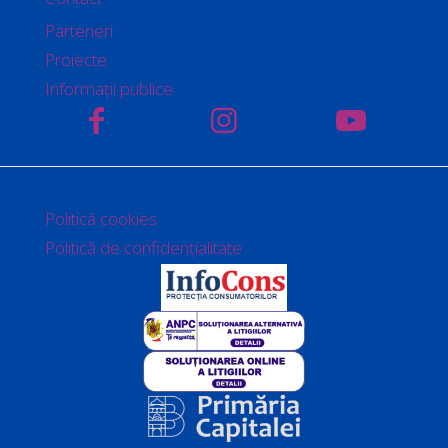
Parteneri
Proiecte
Informații publice
Politică cookies
Politică de confidențialitate