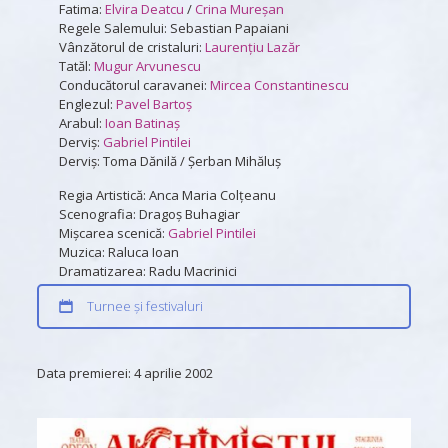
Fatima:
Elvira Deatcu
/
Crina Mureşan
Regele Salemului: Sebastian Papaiani
Vânzătorul de cristaluri:
Laurenţiu Lazăr
Tatăl:
Mugur Arvunescu
Conducătorul caravanei:
Mircea Constantinescu
Englezul:
Pavel Bartoş
Arabul:
Ioan Batinaş
Derviș:
Gabriel Pintilei
Derviș: Toma Dănilă / Șerban Mihăluș
Regia Artistică: Anca Maria Colţeanu
Scenografia: Dragoş Buhagiar
Mişcarea scenică:
Gabriel Pintilei
Muzica: Raluca Ioan
Dramatizarea: Radu Macrinici
Turnee și festivaluri
Data premierei:
4 aprilie 2002