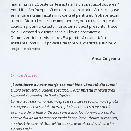
mână întinsă: „Citește cartea asta și fă un spectacol dupa ea!”
Am citit-o. Am început să-mi doresc spectacolul. Au trecut șase
ani în care nu am facut nimic concret pentru el. Probabil acum
trebuia făcut. El nu are un timp anume, pentru că se rupe de
cotidian și pentru că este mai puternic decât prezentul, trece
de el. Format din cuvinte care au învins eternitatea.
Dumnezeu, iubire, vis, noroc. E o partitură dramatică a
existenței omului. O poveste despre vis, credință și iubire, o
lecție de alchimie.
Anca Colțeanu
Extrase de presă
„Luciditatea nu este marfa cea mai bine vândută din lume”
Dubla premieră la Odeon: spectacolul
Alchimistul
și relansarea
romanului omonim, de Paulo Coelho.
Lumea teatrului românesc începe să se miște în economia de piață
ca un partener veritabil. Un exemplu în acest sens a fost dubla
premieră de la Teatrul Odeon, care a avut loc duminică, 7 aprilie.
Este vorba de un parteneriat inedit la noi, între Editura Humanitas,
condusă de eseistul Gabriel Liiceanu și teatrul condus de actrița
Dorina Lazăr.