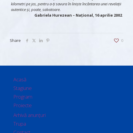
kilometri pe jos, pentru a-ți savura în liniște încântarea unei revelații
autentice și, poate, salvatoare.
Gabriela Hurezean
– Național, 16 aprilie 2002
Share
0
Acasă
Stagiune
Program
Proiecte
Arhivă anunțuri
Trupa
Contact