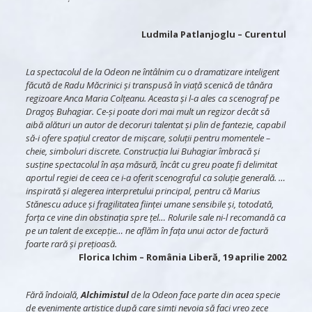
Ludmila Patlanjoglu
– Curentul
La spectacolul de la Odeon ne întâlnim cu o dramatizare inteligent
făcută de Radu Măcrinici și transpusă în viață scenică de tânăra
regizoare Anca Maria Colțeanu. Aceasta și l-a ales ca scenograf pe
Dragoș Buhagiar. Ce-și poate dori mai mult un regizor decât să
aibă alături un autor de decoruri talentat și plin de fantezie, capabil
să-i ofere spațiul creator de mișcare, soluții pentru momentele –
cheie, simboluri discrete. Construcția lui Buhagiar îmbracă și
susține spectacolul în așa măsură, încât cu greu poate fi delimitat
aportul regiei de ceea ce i-a oferit scenograful ca soluție generală. …
inspirată și alegerea interpretului principal, pentru că Marius
Stănescu aduce și fragilitatea ființei umane sensibile și, totodată,
forța ce vine din obstinația spre țel… Rolurile sale ni-l recomandă ca
pe un talent de excepție… ne aflăm în fața unui actor de factură
foarte rară și prețioasă.
Florica Ichim
– România Liberă, 19 aprilie 2002
Fără îndoială,
Alchimistul
de la Odeon face parte din acea specie
de evenimente artistice după care simți nevoia să faci vreo zece