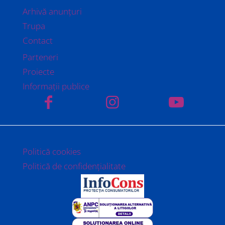
Arhivă anunțuri
Trupa
Contact
Parteneri
Proiecte
Informații publice
Politică cookies
Politică de confidențialitate