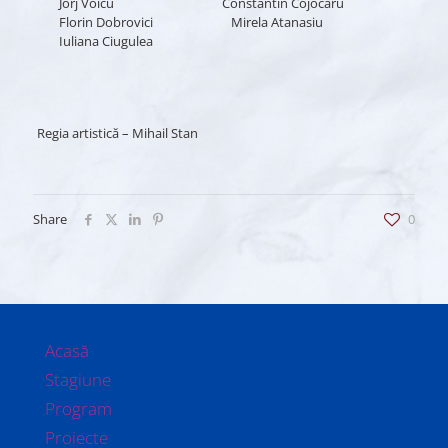
Jorj Voicu Constantin Cojocaru
Florin Dobrovici Mirela Atanasiu
Iuliana Ciugulea
Regia artistică – Mihail Stan
Share
0
Acasă
Stagiune
Program
Proiecte