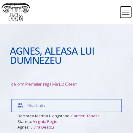
AGNES, ALEASA LUI
DUMNEZEU
de John Pielmeier, regia Marius Oltean
Distribuția
Doctorița Martha Livingstone:
Carmen Tănase
Stareța:
Virginia Rogin
Agnes:
Elvira Deatcu