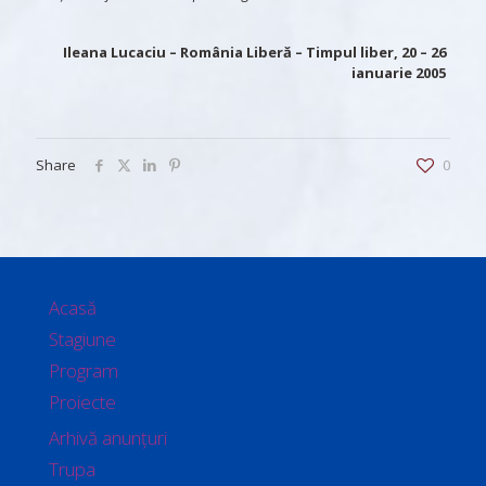
Ileana Lucaciu
– România Liberă – Timpul liber, 20 – 26
ianuarie 2005
Share
0
Acasă
Stagiune
Program
Proiecte
Arhivă anunțuri
Trupa