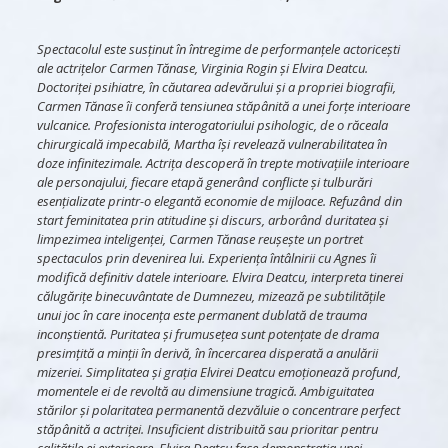
Spectacolul este susținut în întregime de performanțele actoricești
ale actrițelor Carmen Tănase, Virginia Rogin și Elvira Deatcu.
Doctoriței psihiatre, în căutarea adevărului și a propriei biografii,
Carmen Tănase îi conferă tensiunea stăpânită a unei forțe interioare
vulcanice. Profesionista interogatoriului psihologic, de o răceala
chirurgicală impecabilă, Martha își revelează vulnerabilitatea în
doze infinitezimale. Actrița descoperă în trepte motivațiile interioare
ale personajului, fiecare etapă generând conflicte și tulburări
esențializate printr-o elegantă economie de mijloace. Refuzând din
start feminitatea prin atitudine și discurs, arborând duritatea și
limpezimea inteligenței, Carmen Tănase reușește un portret
spectaculos prin devenirea lui. Experiența întâlnirii cu Agnes îi
modifică definitiv datele interioare. Elvira Deatcu, interpreta tinerei
călugărițe binecuvântate de Dumnezeu, mizează pe subtilitățile
unui joc în care inocența este permanent dublată de trauma
inconștientă. Puritatea și frumusețea sunt potențate de drama
presimțită a minții în derivă, în încercarea disperată a anulării
mizeriei. Simplitatea și grația Elvirei Deatcu emoționează profund,
momentele ei de revoltă au dimensiune tragică. Ambiguitatea
stărilor și polaritatea permanentă dezvăluie o concentrare perfect
stăpânită a actriței. Insuficient distribuită sau prioritar pentru