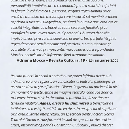
calitățile ei exterioare, Elvira Deatcu face demonstrația unei
personalități împlinite care o recomandă pentru roluri de referință.
În sfârșit, în rolul maicii superioare, Virginia Rogin elimină orice
urmă de patetism din personajul care încearcă să mențină ordinea
nepătată a Bisericii. Biografia ei, ocultată în numele unei credințe ce
solicită integritate, va izbucni cu toate secretele familiale și va
modifica în sens invers parcursul personal. Căutarea divinității
implică uneori și riscul minciunii sau al unei orbiri parțiale. Virginia
Rogin dezmembrează mecanismul pierderii, cu minuțiozitate și
acuratețe. Puternică și impozantă, maica superioară e pandantul
Marthei, scenele lor de înfruntare fiind dramatic tensionate.
Adriana Mocca
– Revista Cultura, 19 – 25 ianuarie 2005
Reușita punerii în scenă a scrierii nu se putea înfăptui decât sub
îndrumarea unui regizor bun cunoscător al teatrului psihologic, și
acesta se dovedește a fi Marius Oltean. Regizorul nu apelează în nici
un moment la efecte ieftine de imagine teatrală, conduce doar cu
pricepere interpretele la dezvoltarea partiturilor, la susținerea
tensiunii relațiilor.
Agnes, aleasa lui Dumnezeu
a beneficiat de
întâlnirea cu o echipă unită în ideea de a da un spectacol captivant
prin credibilitatea interpretării, un spectacol pentru actori. Scena
Teatrului Odeon e transformată în sală de spectacol, decorul în
cruce, inspirat imaginat de Constantin Ciubotariu, indică discret