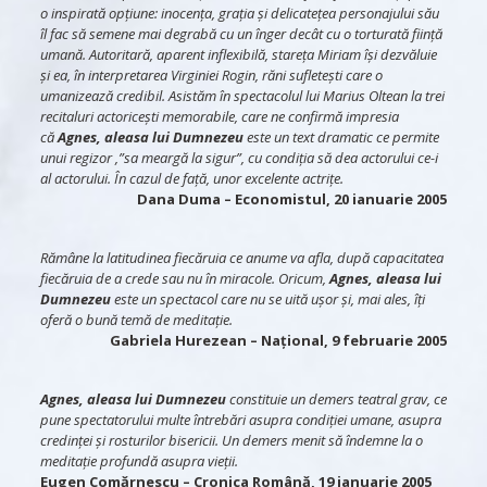
o inspirată opțiune: inocența, grația și delicatețea personajului său
îl fac să semene mai degrabă cu un înger decât cu o torturată ființă
umană. Autoritară, aparent inflexibilă, stareța Miriam își dezvăluie
și ea, în interpretarea Virginiei Rogin, răni sufletești care o
umanizează credibil. Asistăm în spectacolul lui Marius Oltean la trei
recitaluri actoricești memorabile, care ne confirmă impresia
că
Agnes, aleasa lui Dumnezeu
este un text dramatic ce permite
unui regizor ,”sa meargă la sigur”, cu condiția să dea actorului ce-i
al actorului. În cazul de față, unor excelente actrițe.
Dana Duma
– Economistul, 20 ianuarie 2005
Rămâne la latitudinea fiecăruia ce anume va afla, după capacitatea
fiecăruia de a crede sau nu în miracole. Oricum,
Agnes, aleasa lui
Dumnezeu
este un spectacol care nu se uită ușor și, mai ales, îți
oferă o bună temă de meditație.
Gabriela Hurezean
– Național, 9 februarie 2005
Agnes, aleasa lui Dumnezeu
constituie un demers teatral grav, ce
pune spectatorului multe întrebări asupra condiției umane, asupra
credinței și rosturilor bisericii. Un demers menit să îndemne la o
meditație profundă asupra vieții.
Eugen Comărnescu
– Cronica Română, 19 ianuarie 2005