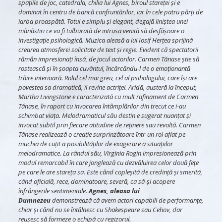
spațiile de joc, catedrala, chilia lui Agnes, biroul stareței și e
dominat în centru de bancă confruntărilor, iar în cele patru părți de
iarba proaspătă. Totul e simplu și elegant, degajă liniștea unei
mănăstiri ce va fi tulburată de intrusa venită să desfășoare o
investigație psihologică. Muzica aleasă a lui Iosif Herțea sprijină
crearea atmosferei solicitate de text și regie. Evident că spectatorii
rămân impresionați însă, de jocul actorilor. Carmen Tănase știe să
rostească și în șoapta cuvântul, încărcându-l de o emoționantă
trăire interioară. Rolul cel mai greu, cel al psihologului, care își are
povestea sa dramatică, îi revine actriței. Aridă, austeră la început,
Martha Livingstone e caracterizată cu mult rafinament de Carmen
Tănase, în raport cu invocarea întâmplărilor din trecut ce i-au
schimbat viața. Melodramaticul său destin e sugerat nuanțat și
invocat subtil prin fiecare atitudine de reținere sau revoltă. Carmen
Tănase realizează o creație surprinzătoare într-un rol aflat pe
muchia de cuțit a posibilităților de exagerare a situațiilor
melodramatice. La rândul său, Virginia Rogin impresionează prin
modul remarcabil în care jonglează cu dezvăluirea celor două fețe
pe care le are stareța sa. Este când copleșită de credință și smerită,
când oficială, rece, dominatoare, severă, ca să-și acopere
înfrângerile sentimentale.
Agnes, aleasa lui
Dumnezeu
demonstrează că avem actori capabili de performanțe,
chiar și când nu se întâlnesc cu Shakespeare sau Cehov, dar
reușesc să formeze o echipă cu regizorul.