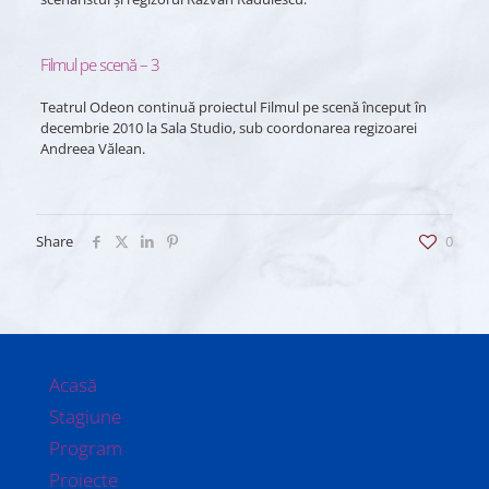
Filmul pe scenă – 3
Teatrul Odeon continuă proiectul Filmul pe scenă început în
decembrie 2010 la Sala Studio, sub coordonarea regizoarei
Andreea Vălean.
Share
0
Acasă
Stagiune
Program
Proiecte