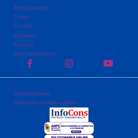
Arhivă anunțuri
Trupa
Contact
Parteneri
Proiecte
Informații publice
Politică cookies
Politică de confidențialitate