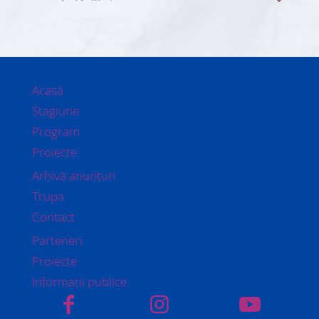
Acasă
Stagiune
Program
Proiecte
Arhivă anunțuri
Trupa
Contact
Parteneri
Proiecte
Informații publice