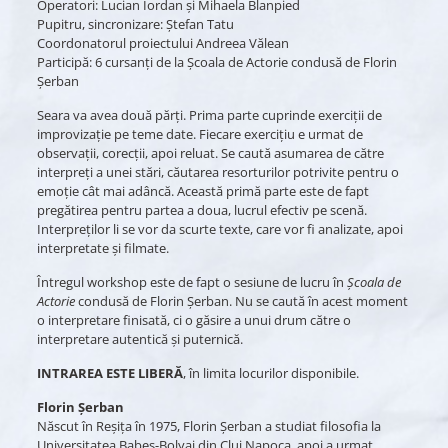
Operatori: Lucian Iordan și Mihaela Blanpied
Pupitru, sincronizare: Ștefan Tatu
Coordonatorul proiectului Andreea Vălean
Participă: 6 cursanți de la Școala de Actorie condusă de Florin
Șerban
Seara va avea două părți. Prima parte cuprinde exerciții de
improvizație pe teme date. Fiecare exercițiu e urmat de
observații, corecții, apoi reluat. Se caută asumarea de către
interpreți a unei stări, căutarea resorturilor potrivite pentru o
emoție cât mai adâncă. Această primă parte este de fapt
pregătirea pentru partea a doua, lucrul efectiv pe scenă.
Interpreților li se vor da scurte texte, care vor fi analizate, apoi
interpretate și filmate.
Întregul workshop este de fapt o sesiune de lucru în
Școala de
Actorie
condusă de Florin Șerban. Nu se caută în acest moment
o interpretare finisată, ci o găsire a unui drum către o
interpretare autentică și puternică.
INTRAREA ESTE LIBERĂ
, în limita locurilor disponibile.
Florin Șerban
Născut în Reșița în 1975, Florin Șerban a studiat filosofia la
Universitatea Babeș-Bolyai din Cluj Napoca, apoi a urmat