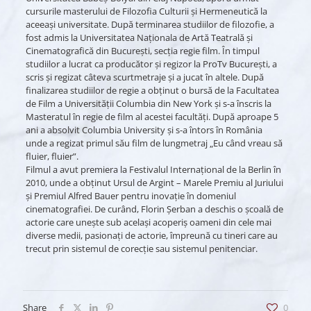
cursurile masterului de Filozofia Culturii și Hermeneutică la
aceeași universitate. După terminarea studiilor de filozofie, a
fost admis la Universitatea Naționala de Artă Teatrală și
Cinematografică din București, secția regie film. În timpul
studiilor a lucrat ca producător și regizor la ProTv București, a
scris și regizat câteva scurtmetraje și a jucat în altele. După
finalizarea studiilor de regie a obținut o bursă de la Facultatea
de Film a Universității Columbia din New York și s-a înscris la
Masteratul în regie de film al acestei facultăți. După aproape 5
ani a absolvit Columbia University și s-a întors în România
unde a regizat primul său film de lungmetraj „Eu când vreau să
fluier, fluier”.
Filmul a avut premiera la Festivalul Internațional de la Berlin în
2010, unde a obținut Ursul de Argint – Marele Premiu al Juriului
și Premiul Alfred Bauer pentru inovație în domeniul
cinematografiei. De curând, Florin Șerban a deschis o școală de
actorie care unește sub același acoperiș oameni din cele mai
diverse medii, pasionați de actorie, împreună cu tineri care au
trecut prin sistemul de corecție sau sistemul penitenciar.
Share
0