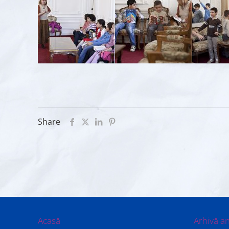
Share
Acasă
Arhivă a