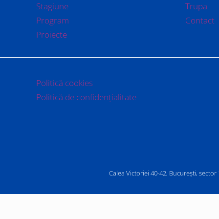
Stagiune
Trupa
Program
Contact
Proiecte
Politică cookies
Politică de confidențialitate
Calea Victoriei 40-42, București, secto