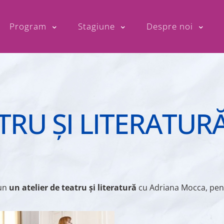
Program
Stagiune
Despre noi
TRU ȘI LITERATUR
pun
un atelier de teatru și literatură
cu Adriana Mocca, pentr