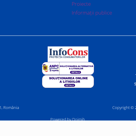
Proiecte
Informații publice
r 1, România
Copyright © 2
Powered by Doimih